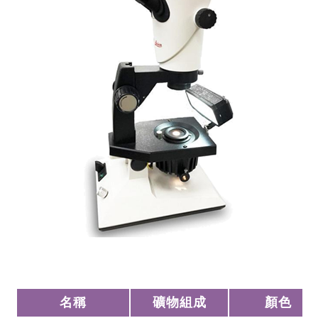
名稱
礦物組成
顏色