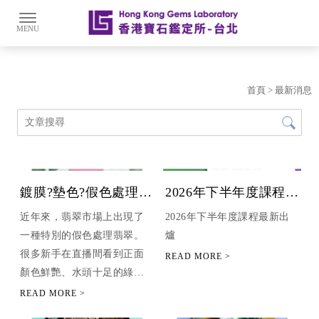
首頁
> 最新消息
鍍膜?墊色?假色處理翡
2026年下半年度課程最
翠
新出爐 | 翡翠鑑定證照
近年來，翡翠市場上出現了
2026年下半年度課程最新出
班 | 台北翡翠鑑定證照
一種特別的假色處理翡翠。
爐
班 | 台中翡翠鑑定證照
很多新手在直播間看到正面
班 | 高雄翡翠鑑定證照
顏色鮮艷、水頭十足的綠色
班
或紫色戒指，漂亮卻總覺得
哪裡怪怪的，又說不出原