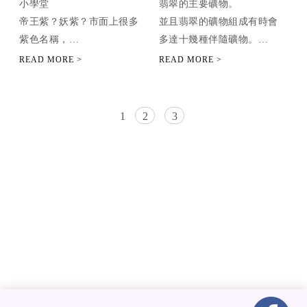
小學堂
翡翠的主要礦物。
帝王紫？妖紫？市面上很多
並且翡翠的礦物組成有時會
紫色名稱，
多達十幾種伴隨礦物。
來看看最開始歐陽老師怎麼
主要礦物的含量要超過本身
分類～
礦物總含量的60%才能稱為翡
翠。
1
2
3