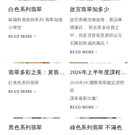
因。
白色系列翡翠
故宮翡翠知多少
歐陽秋眉老師系列-翡翠知識
故宮典藏浩瀚如海，展品琳
小學堂
瑯滿目， 而在眾多珍寶之
中，你是否曾留意那些以玉
石雕刻而成的藏品？
翡翠多彩之美：黃翡、
2026年上半年度課程最
紅翡到福祿壽的色彩解
新出爐 | 翡翠鑑定證照
紅黃色系列翡翠
2026年JJC國際翡翠鑑定證照
析
班 | 台北翡翠鑑定證照
班
班 | 台中翡翠鑑定證照
課表最新出爐!
班 | 高雄翡翠鑑定證照
班
黑色系列翡翠
綠色系列翡翠 不滿色