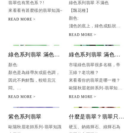
翡翠也有黑色系？!
綠色系列翡翠 不滿色
來看看有甚麼樣的翡翠知識~
【飄花種】
顏色:
淺色的底上，綠色成點狀分
布。
綠色系列翡翠 滿色
綠色系列翡翠 滿色
（下）
（上）
顏色:
市場綠色翡翠很多名稱，帝
顏色是為綠帶灰或藍色調，
王綠？老坑種？
因此不夠鮮豔，較暗且沉
來看看你的翡翠是哪一種？
悶。
歐陽秋眉老師系列-翡翠知識
含有綠輝石的硬玉。
小學堂
綠色系列翡翠 滿色_上集
紫色系列翡翠
什麼是翡翠？翡翠只有
硬玉？
歐陽秋眉老師系列-翡翠知識
硬玉、鈉鉻輝石、綠輝石為