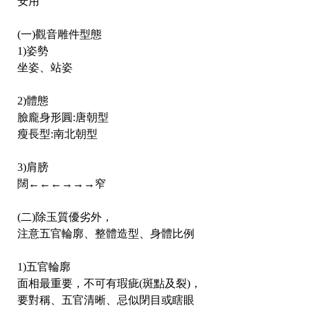
安用
(一)觀音雕件型態
1)姿勢
坐姿、站姿
2)體態
臉龐身形圓:唐朝型
瘦長型:南北朝型
3)肩膀
闊←←←→→→窄
(二)除玉質優劣外，
注意五官輪廓、整體造型、身體比例
1)五官輪廓
面相最重要，不可有瑕疵(斑點及裂)，
要對稱、五官清晰、忌似閉目或瞎眼