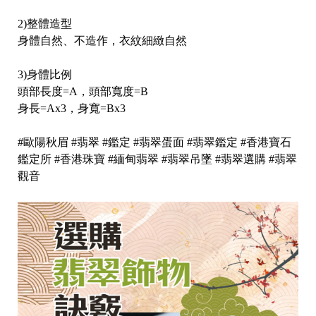
2)整體造型
身體自然、不造作，衣紋細緻自然
3)身體比例
頭部長度=A，頭部寬度=B
身長=Ax3，身寬=Bx3
#歐陽秋眉 #翡翠 #鑑定 #翡翠蛋面 #翡翠鑑定 #香港寶石
鑑定所 #香港珠寶 #緬甸翡翠 #翡翠吊墜 #翡翠選購 #翡翠
觀音